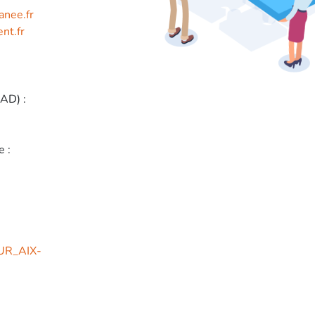
anee.fr
nt.fr
AD) :
 :
UR_AIX-