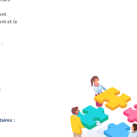
ent
nt et le
)
:
r
aires :