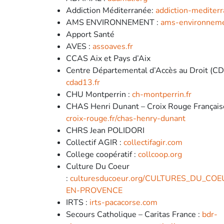
Addiction Méditerranée:
addiction-mediterr
AMS ENVIRONNEMENT :
ams-environneme
Apport Santé
AVES :
assoaves.fr
CCAS Aix et Pays d’Aix
Centre Départemental d’Accès au Droit (CD
cdad13.fr
CHU Montperrin :
ch-montperrin.fr
CHAS Henri Dunant – Croix Rouge Française
croix-rouge.fr/chas-henry-dunant
CHRS Jean POLIDORI
Collectif AGIR :
collectifagir.com
College coopératif :
collcoop.org
Culture Du Coeur
:
culturesducoeur.org/CULTURES_DU_COE
EN-PROVENCE
IRTS :
irts-pacacorse.com
Secours Catholique – Caritas France :
bdr-