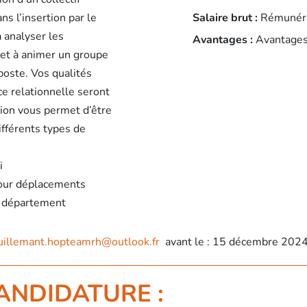
ns l’insertion par le
Salaire brut :
Rémunéra
à analyser les
Avantages :
Avantages
s et à animer un groupe
poste. Vos qualités
ce relationnelle seront
tion vous permet d’être
ifférents types de
i
pour déplacements
e département
uillemant.hopteamrh@outlook.fr
avant le : 15 décembre 202
ANDIDATURE :