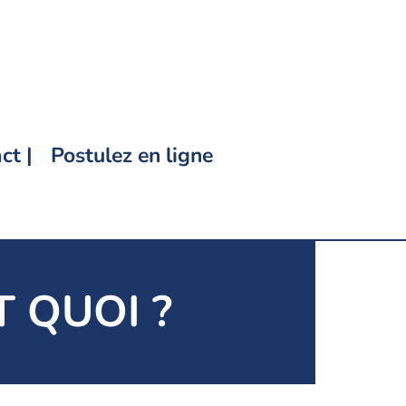
ct |
Postulez en ligne
T QUOI ?