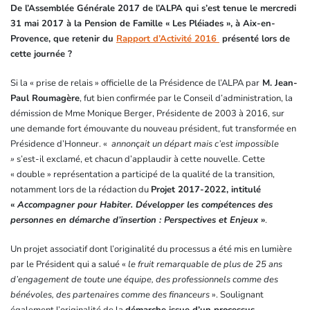
De l’Assemblée Générale 2017 de l’ALPA qui s’est tenue le mercredi
31 mai 2017 à la Pension de Famille « Les Pléiades », à Aix-en-
Provence, que retenir du
Rapport d’Activité 2016
présenté lors de
cette journée ?
Si la « prise de relais » officielle de la Présidence de l’ALPA par
M. Jean-
Paul Roumagère
, fut bien confirmée par le Conseil d’administration, la
démission de Mme Monique Berger, Présidente de 2003 à 2016, sur
une demande fort émouvante du nouveau président, fut transformée en
Présidence d’Honneur. «
annonçait un départ mais c’est impossible
»
s’est-il exclamé, et chacun d’applaudir à cette nouvelle. Cette
« double » représentation a participé de la qualité de la transition,
notamment lors de la rédaction du
Projet 2017-2022, intitulé
«
Accompagner pour Habiter. Développer les compétences des
personnes en démarche d’insertion : Perspectives et Enjeux
»
.
Un projet associatif dont l’originalité du processus a été mis en lumière
par le Président qui a salué «
le fruit remarquable de plus de 25 ans
d’engagement de toute une équipe, des professionnels comme des
bénévoles, des partenaires comme des financeurs
». Soulignant
également l’originalité de la
démarche issue d’un processus